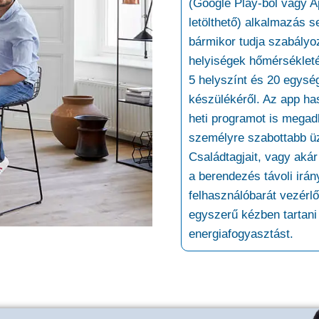
(Google Play-ből vagy A
letölthető) alkalmazás s
bármikor tudja szabályo
helyiségek hőmérsékleté
5 helyszínt és 20 egysé
készülékéről. Az app ha
heti programot is megad
személyre szabottabb ü
Családtagjait, vagy akár
a berendezés távoli irán
felhasználóbarát vezérl
egyszerű kézben tartani
energiafogyasztást.