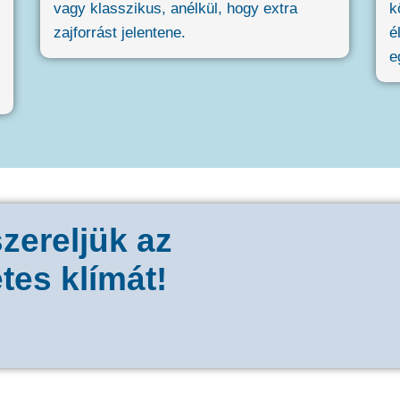
vagy klasszikus, anélkül, hogy extra
k
zajforrást jelentene.
é
e
zereljük az
tes klímát!