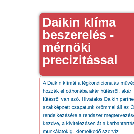
Daikin klíma
beszerelés -
mérnöki
precizitással
A Daikin klímái a légkondicionálás művé
hozzák el otthonába akár hűtésről, akár
fűtésről van szó. Hivatalos Daikin partne
szakképzett csapatunk örömmel áll az 
rendelkezésére a rendszer megtervezésé
kezdve, a kivitelezésen át a karbantartás
munkálatokig, kiemelkedő szerviz