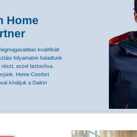
in Home
rtner
legmagasabban kvalifikált
sztási folyamaton haladtunk
észt, ezzel biztosítva,
erjünk. Home Comfort
val kínáljuk a Daikin