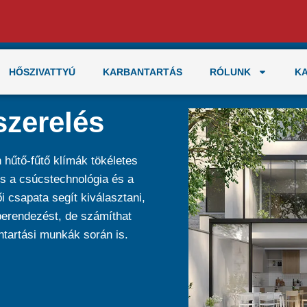
HŐSZIVATTYÚ
KARBANTARTÁS
RÓLUNK
K
szerelés
 hűtő-fűtő klímák tökéletes
s a csúcstechnológia és a
csapata segít kiválasztani,
 berendezést, de számíthat
ntartási munkák során is.