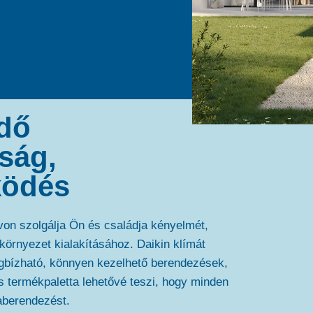
edő
ság,
ködés
von szolgálja Ön és családja kényelmét,
örnyezet kialakításához. Daikin klímát
egbízható, könnyen kezelhető berendezések,
s termékpaletta lehetővé teszi, hogy minden
aberendezést.