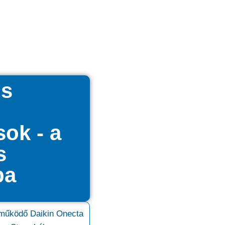
ns
ok - a
s
ba
működő Daikin Onecta