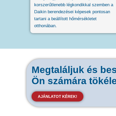
korszerűtlenebb légkondikkal szemben a
Daikin berendezései képesek pontosan
tartani a beállított hőmérsékletet
otthonában.
Megtaláljuk és bes
Ön számára tökéle
AJÁNLATOT KÉREK!