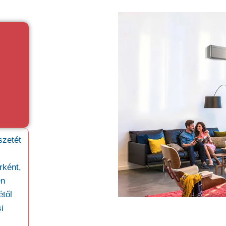
szetét
rként,
Ön
től
i