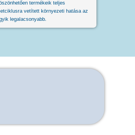
öszönhetően termékeik teljes
letciklusra vetített környezeti hatása az
gyik legalacsonyabb.