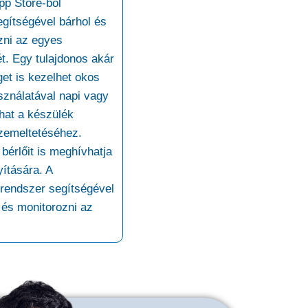
pp Store-ból
egítségével bárhol és
zni az egyes
t. Egy tulajdonos akár
get is kezelhet okos
sználatával napi vagy
hat a készülék
zemeltetéséhez.
 bérlőit is meghívhatja
yítására. A
őrendszer segítségével
 és monitorozni az