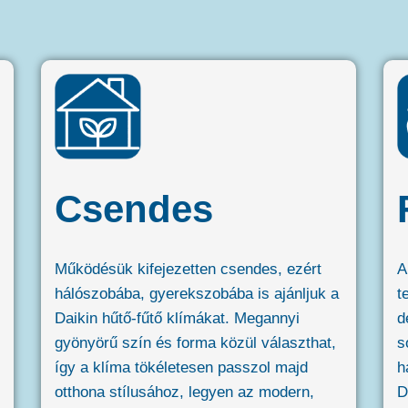
Csendes
Működésük kifejezetten csendes, ezért
A
hálószobába, gyerekszobába is ajánljuk a
t
Daikin hűtő-fűtő klímákat. Megannyi
d
gyönyörű szín és forma közül választhat,
s
így a klíma tökéletesen passzol majd
h
otthona stílusához, legyen az modern,
D