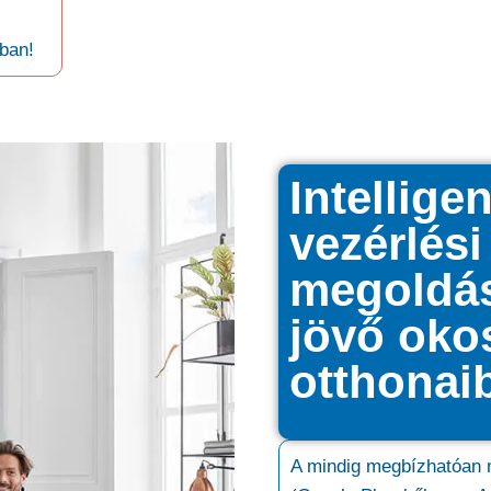
ban!
Intellige
vezérlési
megoldás
jövő oko
otthonai
A mindig megbízhatóan 