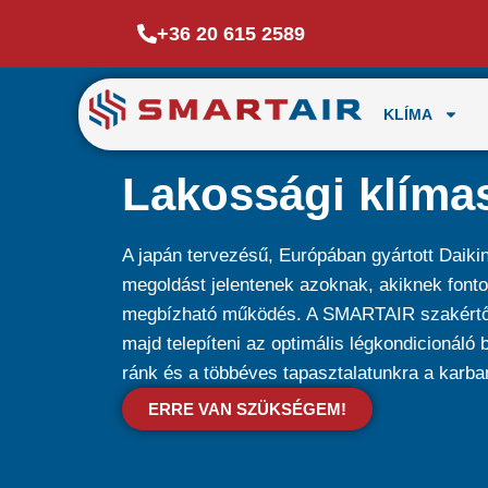
+36 20 615 2589
KLÍMA
Lakossági klíma
A japán tervezésű, Európában gyártott Daikin
megoldást jelentenek azoknak, akiknek fonto
megbízható működés. A SMARTAIR szakértői 
majd telepíteni az optimális légkondicionáló
ránk és a többéves tapasztalatunkra a karba
ERRE VAN SZÜKSÉGEM!