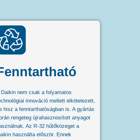
Fenntartható
 Daikin nem csak a folyamatos
echnológiai innováció mellett elkötelezett,
e hisz a fenntarthatóságban is. A gyártás
orán rengeteg újrahasznosított anyagot
asználnak. Az R-32 hűtőközeget a
aikin használta először. Ennek