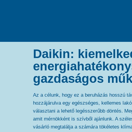
Daikin: kiemelk
energiahatékony
gazdaságos mű
Az a célunk, hogy ez a beruházás hosszú tá
hozzájárulva egy egészséges, kellemes lakók
választani a lehető legésszerűbb döntés. M
amit mérnökként is szívből ajánlunk. A széle
vásárló megtalálja a számára tökéletes klím