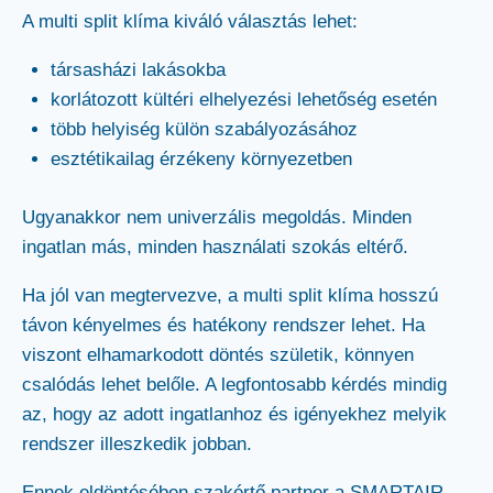
A multi split klíma kiváló választás lehet:
társasházi lakásokba
korlátozott kültéri elhelyezési lehetőség esetén
több helyiség külön szabályozásához
esztétikailag érzékeny környezetben
Ugyanakkor nem univerzális megoldás. Minden
ingatlan más, minden használati szokás eltérő.
Ha jól van megtervezve, a multi split klíma hosszú
távon kényelmes és hatékony rendszer lehet. Ha
viszont elhamarkodott döntés születik, könnyen
csalódás lehet belőle. A legfontosabb kérdés mindig
az, hogy az adott ingatlanhoz és igényekhez melyik
rendszer illeszkedik jobban.
Ennek eldöntésében szakértő partner a SMARTAIR –