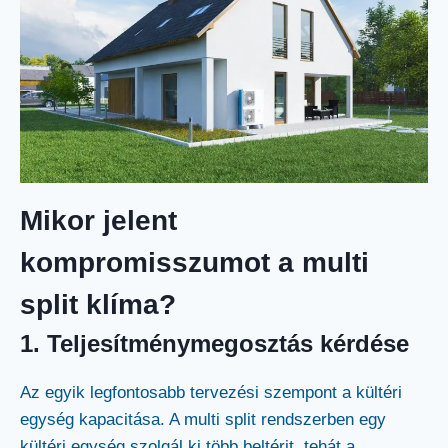
Mikor jelent
kompromisszumot a multi
split klíma?
1. Teljesítménymegosztás kérdése
Az egyik legfontosabb tervezési szempont a kültéri
egység kapacitása. A multi split rendszerben egy
kültéri egység szolgál ki több beltérit, tehát a