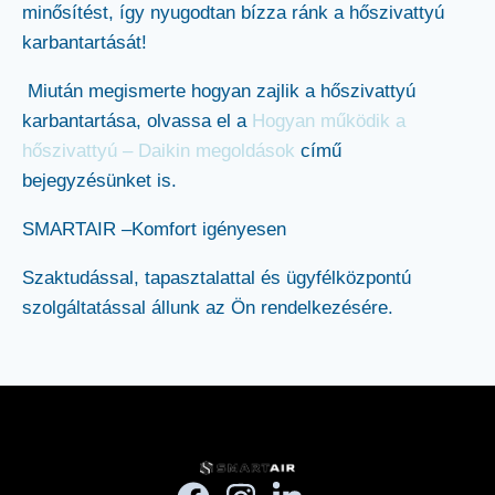
minősítést, így nyugodtan bízza ránk a hőszivattyú
karbantartását!
Miután megismerte hogyan zajlik a hőszivattyú
karbantartása, olvassa el a
Hogyan működik a
hőszivattyú – Daikin megoldások
című
bejegyzésünket is.
SMARTAIR –Komfort igényesen
Szaktudással, tapasztalattal és ügyfélközpontú
szolgáltatással állunk az Ön rendelkezésére.