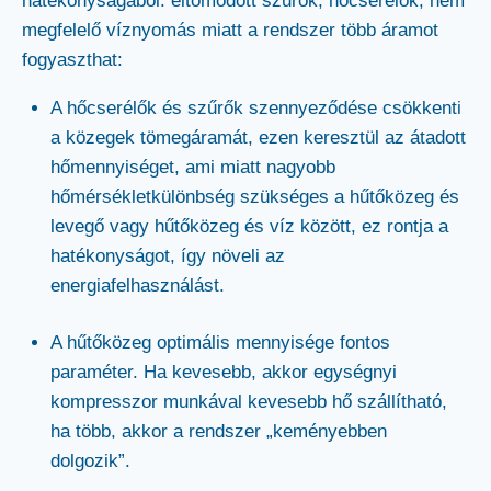
hatékonyságából: eltömődött szűrők, hőcserélők, nem
megfelelő víznyomás miatt a rendszer több áramot
fogyaszthat:
A hőcserélők és szűrők szennyeződése csökkenti
a közegek tömegáramát, ezen keresztül az átadott
hőmennyiséget, ami miatt nagyobb
hőmérsékletkülönbség szükséges a hűtőközeg és
levegő vagy hűtőközeg és víz között, ez rontja a
hatékonyságot, így növeli az
energiafelhasználást.
A hűtőközeg optimális mennyisége fontos
paraméter. Ha kevesebb, akkor egységnyi
kompresszor munkával kevesebb hő szállítható,
ha több, akkor a rendszer „keményebben
dolgozik”.