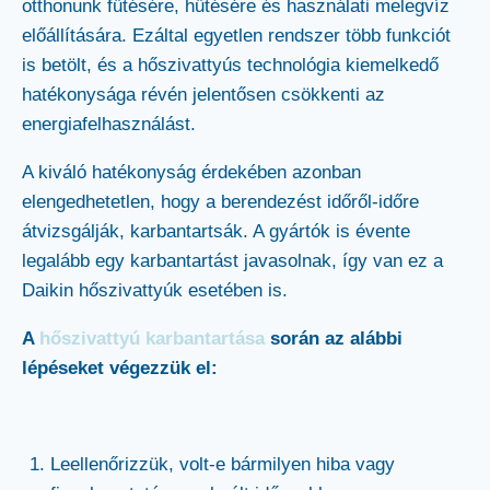
otthonunk fűtésére, hűtésére és használati melegvíz
előállítására. Ezáltal egyetlen rendszer több funkciót
is betölt, és a hőszivattyús technológia kiemelkedő
hatékonysága révén jelentősen csökkenti az
energiafelhasználást.
A kiváló hatékonyság érdekében azonban
elengedhetetlen, hogy a berendezést időről-időre
átvizsgálják, karbantartsák. A gyártók is évente
legalább egy karbantartást javasolnak, így van ez a
Daikin hőszivattyúk esetében is.
A
hőszivattyú karbantartása
során az alábbi
lépéseket végezzük el:
Leellenőrizzük, volt-e bármilyen hiba vagy