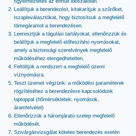
figyelmeztetés az elmúlt időszakban.
Leállítjuk a berendezést, kitakarítjuk a szűrőket,
iszapleválasztókat, hogy biztosítsuk a megfelelő
tömegáramot a berendezésen.
Leeresztjük a tágulási tartályokat, ellenőrizzük és
beállítjuk a megfelelő előfeszítési nyomásokat,
amely a biztonsági szerelvények megfelelő
működéséhez elengedhetetlen.
Feltöltjük a rendszert a megfelelő üzemi
víznyomásra.
Teszt üzemet végzünk: a működési paraméterek
rögzítéséhez a berendezésre kapcsolódunk
laptoppal (hőmérsékletek, nyomások,
áramfelvétel)
Ellenőrizzük a háromjáratú szelep megfelelő
működését.
Szivárgásvizsgálat köteles berendezés esetén