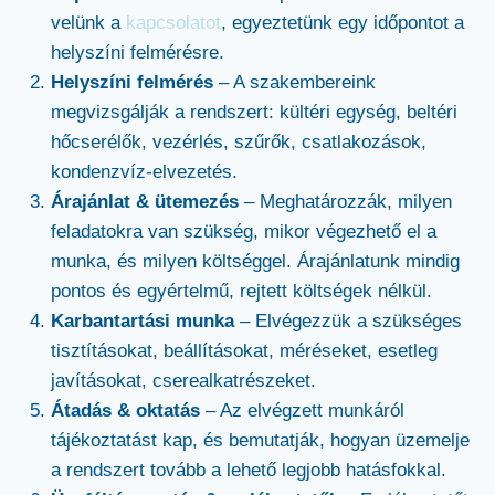
velünk a
kapcsolatot
, egyeztetünk egy időpontot a
helyszíni felmérésre.
Helyszíni felmérés
– A szakembereink
megvizsgálják a rendszert: kültéri egység, beltéri
hőcserélők, vezérlés, szűrők, csatlakozások,
kondenzvíz-elvezetés.
Árajánlat & ütemezés
– Meghatározzák, milyen
feladatokra van szükség, mikor végezhető el a
munka, és milyen költséggel. Árajánlatunk mindig
pontos és egyértelmű, rejtett költségek nélkül.
Karbantartási munka
– Elvégezzük a szükséges
tisztításokat, beállításokat, méréseket, esetleg
javításokat, cserealkatrészeket.
Átadás & oktatás
– Az elvégzett munkáról
tájékoztatást kap, és bemutatják, hogyan üzemelje
a rendszert tovább a lehető legjobb hatásfokkal.